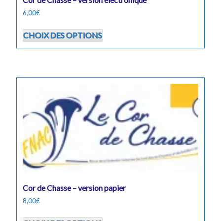
6,00
€
Ce
CHOIX DES OPTIONS
produit
a
plusieurs
variations.
Les
options
peuvent
être
choisies
sur
la
page
du
Cor de Chasse – version papier
produit
8,00
€
Ce