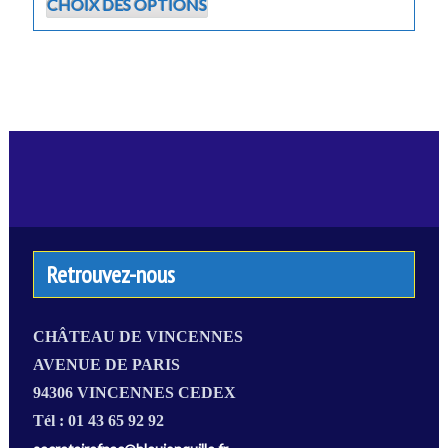
CHOIX DES OPTIONS
produit
a
plusieurs
variations.
Les
options
peuvent
être
choisies
sur
la
Retrouvez-nous
page
du
produit
CHÂTEAU DE VINCENNES
AVENUE DE PARIS
94306 VINCENNES CEDEX
Tél : 01 43 65 92 92