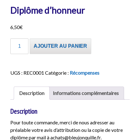
Diplôme d’honneur
6,50
€
quantité
AJOUTER AU PANIER
de
Diplôme
d'honneur
UGS :
REC0001
Catégorie :
Récompenses
Description
Informations complémentaires
Description
Pour toute commande, merci de nous adresser au
préalable votre avis d’attribution ou la copie de votre
diplôme par mail à achats@bleujonquille.fr.