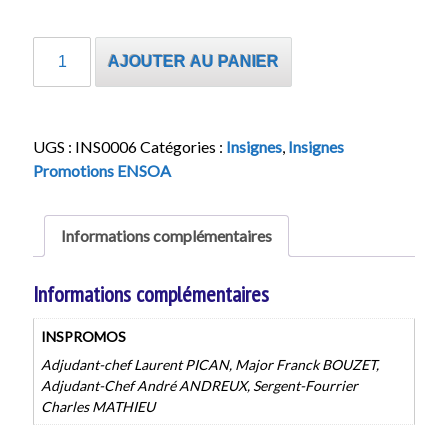
quantité
AJOUTER AU PANIER
de
Insignes
Promotions
ENSOA
UGS :
INS0006
Catégories :
Insignes
,
Insignes
Promotions ENSOA
Informations complémentaires
Informations complémentaires
INSPROMOS
Adjudant-chef Laurent PICAN, Major Franck BOUZET,
Adjudant-Chef André ANDREUX, Sergent-Fourrier
Charles MATHIEU