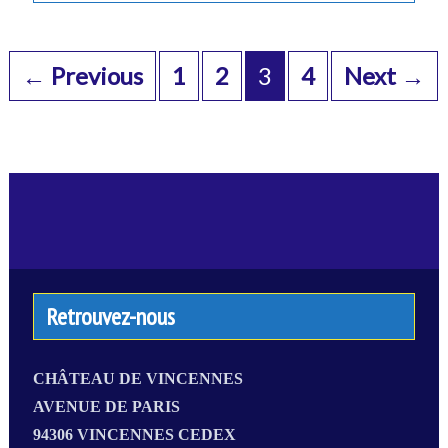
Posts
navigation
← Previous
1
2
3
4
Next →
Retrouvez-nous
CHÂTEAU DE VINCENNES
AVENUE DE PARIS
94306 VINCENNES CEDEX