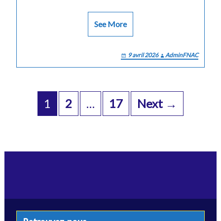
See More
9 avril 2026
AdminFNAC
Posts
navigation
1
2
…
17
Next →